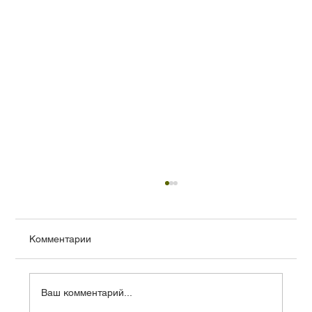
Дайте вашим бетонным полам дышать:
эффективные решения по подготовке
поверхности, очистке и ремонту
Evinizin garajından fabrikanızın zeminine,
Комментарии
otoparkınızdan terasınıza kadar beton yüzeyler
hayatımızın birçok alanında karşımıza çıkar.
Sağlamlığı ve dayanıklılığıyla bilinse de
Ваш комментарий...
zamanla kirlenir, lekel