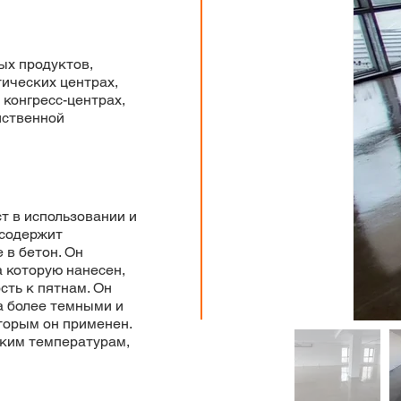
ых продуктов,
тических центрах,
 конгресс-центрах,
йственной
т в использовании и
 содержит
 в бетон. Он
а которую нанесен,
сть к пятнам. Он
а более темными и
торым он применен.
оким температурам,