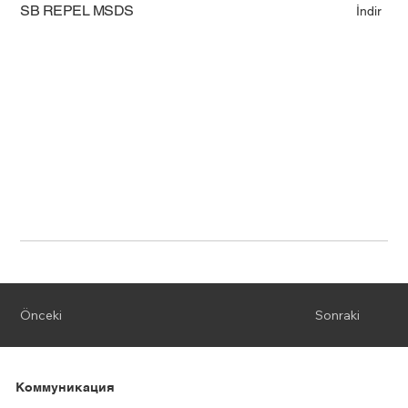
SB REPEL MSDS
İndir
Önceki
Sonraki
Коммуникация