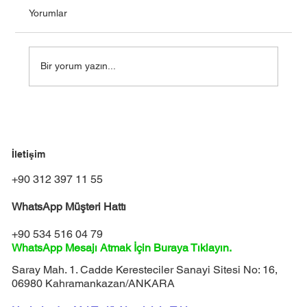
Beton astarı, beton yüzeylerin boyaya,
Yorumlar
kaplamaya ya da başka işlemlere
hazırlanmasında kritik rol oynayan bir temel
katmandır. Genellikle...
Bir yorum yazın...
İletişim
+90 312 397 11 55
WhatsApp Müşteri Hattı
+90 534 516 04 79
WhatsApp Mesajı Atmak İçin Buraya Tıklayın.
Saray Mah. 1. Cadde Keresteciler Sanayi Sitesi No: 16,
06980 Kahramankazan/ANKARA