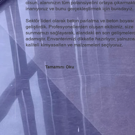
olsun, alanınızın tüm potansiyelini ortaya çıkarmakt
inanıyoruz ve bunu gerçekleştirmek için buradayız.
Sektör lideri olarak beton parlatma ve beton boyası
geliştirdik. Profesyonellerden oluşan ekibimiz, size 
sunmamızı sağlayarak, alandaki en son gelişmeler
adamıştır. Envanterimizi dikkatle hazırlıyor, yalnızca
kaliteli kimyasalları ve malzemeleri seçiyoruz.
Tamamını Oku