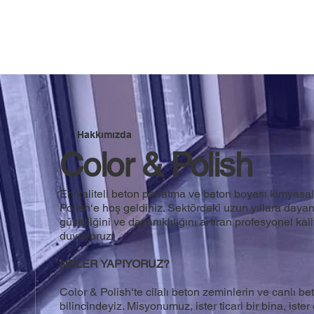
Hakkımızda
Color & Polish
En kaliteli beton parlatma ve beton boyası kimyasall
Polish‘e hoş geldiniz. Sektördeki uzun yıllara day
güzelliğini ve dayanıklılığını artıran profesyonel k
duyuyoruz.
NELER YAPIYORUZ?
Color & Polish‘te cilalı beton zeminlerin ve canlı
bilincindeyiz. Misyonumuz, ister ticari bir bina, ister 