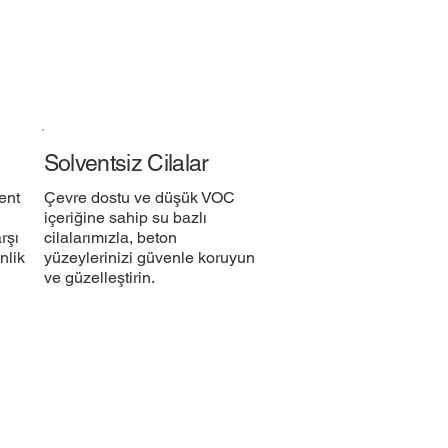
Solventsiz Cilalar
ent
Çevre dostu ve düşük VOC
içeriğine sahip su bazlı
rşı
cilalarımızla, beton
nlik
yüzeylerinizi güvenle koruyun
ve güzelleştirin.​