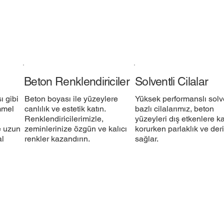
Beton Renklendiriciler
Solventli Cilalar
 gibi
Beton boyası ile yüzeylere
Yüksek performanslı solv
mmel
canlılık ve estetik katın.
bazlı cilalarımız, beton
Renklendiricilerimizle,
yüzeyleri dış etkenlere ka
e uzun
zeminlerinize özgün ve kalıcı
korurken parlaklık ve deri
al
renkler kazandırın.​
sağlar.​