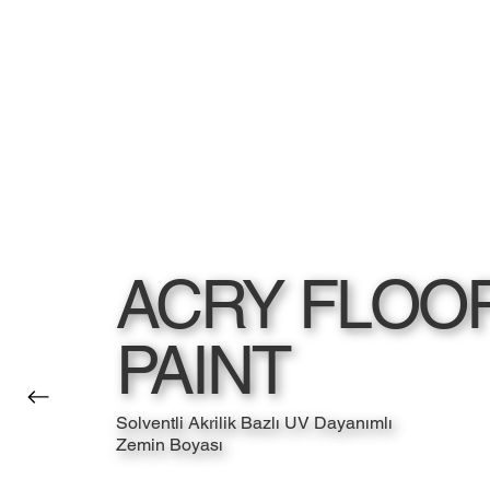
ACRY FLOO
PAINT
Solventli Akrilik Bazlı UV Dayanımlı
Zemin Boyası