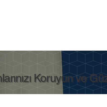
larınızı Koruyun ve Güze