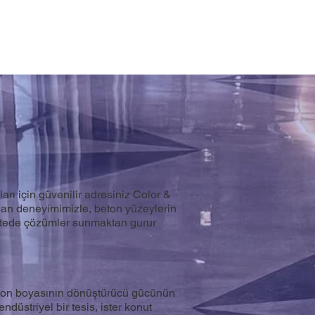
arı için güvenilir adresiniz Color &
anan deneyimimizle, beton yüzeylerin
alitede çözümler sunmaktan gurur
 beton boyasının dönüştürücü gücünün
endüstriyel bir tesis, ister konut