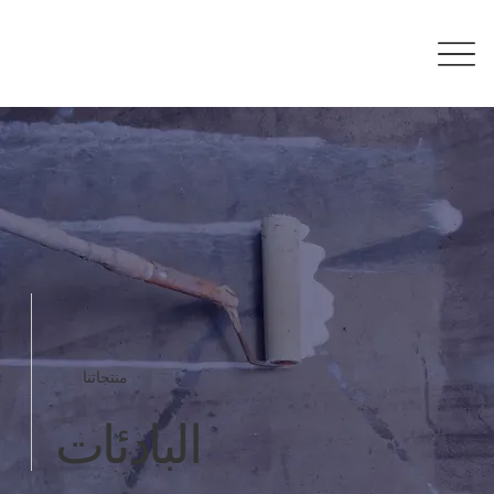
منتجاتنا
البادئات