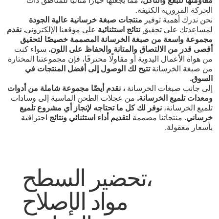
مقاومتها للبقع والتآكل،
مما يجعلها خيارًا مثاليًا للمناطق ذات
الحركة المرورية الكثيفة.
نحن ندرك أهمية توفير
منتجات صبغة خرسانية عالية الجودة
لمساعدتك على تحقيق
نتائج استثنائية
على موقعنا الإلكتروني.
نقدم
مجموعة واسعة من صبغة الخرسانة المصممة خصيصًا لتحقيق
أقصى قدر من الالتصاق والمتانة والحفاظ على اللون.
سواء كنت
من هواة الأعمال اليدوية أو مقاولًا محترفًا، فإن مجموعتنا المختارة
من صبغة الخرسانة
تتيح لك الوصول إلى أفضل المنتجات في
السوق.
إلى جانب صبغات الخرسانة
، نقدم أيضًا مجموعة شاملة من أدوات
ومعدات تلميع الخرسانة.
من عجلات الطحن الماسية إلى وسادات
تلميع الخرسانة،
نوفر لك كل ما تحتاجه لإنجاز أي مشروع تلميع
خرساني.
منتجاتنا مصممة
لتقديم
أداء استثنائي ونتائج
احترافية
بأسعار معقولة.
تحضير السطح،
مواد الإصلاح