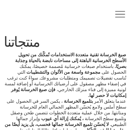
منتجاتنا
صبغ الخرسانة
تقنية متعددة الاستخدامات تُمكّنك من تحويل
الأسطح الخرسانية الباهتة إلى مساحات نابضة بالحياة وجذابة
بصريًا.
باستخدام صبغات خرسانية مُصممة خصيصًا، يمكنك
الحصول على
مجموعة واسعة من الألوان والتشطيبات
التي
تُناسب تفضيلات تصميمك ومتطلبات مشروعك. سواءً كنت ترغب
في إضفاء مظهر مصقول على أرضياتك الخرسانية أو إضافة لمسة
لونية مميزة إلى فناء منزلك الخارجي،
فإن صبغ الخرسانة يُوفر
إمكانيات لا حصر لها.
عندما يتعلق الأمر
بتلميع الخرسانة
، يكمن السر في الحصول على
سطح أملس ولامع يُحسّن المظهر الجمالي العام للخرسانة
ومتانتها. من خلال عملية متعددة الخطوات تتضمن طحن وصقل
وتلميع سطح الخرسانة
، يُمكنك إزالة أي عيوب
وإبراز جمالها
الطبيعي.
لا يُحسّن تلميع الخرسانة جمالها فحسب، بل يزيد أيضًا من