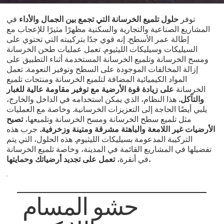
توفر
حلول تلميع الخرسانة التي تجمع بين الجمال والأداء
في
المشاريع الصناعية والتجارية والسكنية مظهرًا مثيرًا للإعجاب مع
إطالة عمر الأسطح. إنه قوي جدًا بتركيبته التي تحتوي على
السيليكات وسيليكات الليثيوم. تعمل عمليات طحن الخرسانة
ومسح الخرسانة وتلميع الخرسانة المستخدمة أثناء التطبيق على
إزالة المخالفات الموجودة على السطح وتوفير النعومة. تعمل
المواد الكيميائية المضافة لتلميع الخرسانة ومنتجات تلميع
الخرسانة
على زيادة قوة الأرضية مع توفير مقاومة عالية للغبار
والتآكل.
هذا النظام، الذي يمكن استخدامه في الداخل والخارج،
يلبي أيضًا الحاجة إلى التعزيزات الخرسانية. وخاصة مع العمليات
مثل تلميع سطح الخرسانة ومسح الخرسانة وتلميعها،
تصبح
الأرضيات غير اللامعة والباهتة مشرقة ومتينة وزخرفية.
جرب هذه
التركيبة المدعومة بسيليكات الليثيوم. هذه الحلول، التي يتم
تفضيلها في المشاريع القائمة في المدينة، وخاصة تلميع الخرسانة
تعمل على تجديد أرضياتك وحمايتها.
في أنقرة،
حشو المسام