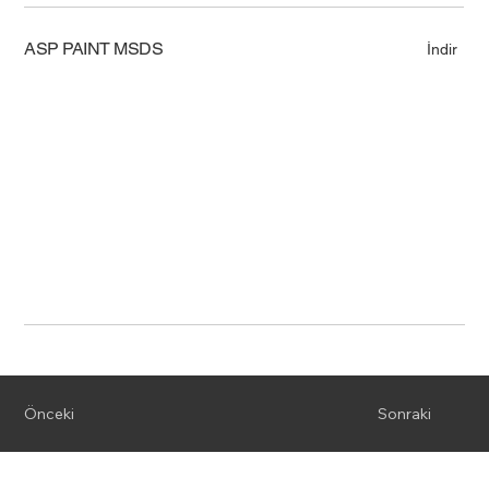
ASP PAINT MSDS
İndir
Önceki
Sonraki