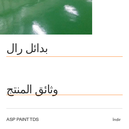
بدائل رال
وثائق المنتج
ASP PAINT TDS
İndir