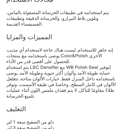
يتم استخدامه في تطبيقات الخرسانة المصقولة بالماس،
وتلوين بلاط التيرازو، والخرسانة الدقيقة وتطبيقات
الفسيفساء القديمة.
المميزات والمزايا
إنه جاهز للاستخدام. ليست هناك حاجة لاستخدام أي مذيب.
يوصى باستخدامه مع منتجات Color&Polish الأخرى
للحصول على أقصى قدر من الأداء.
يتم استخدام LSC Densifier مع WB Polish Seal لتوفير
حماية طويلة الأمد وألوان أكثر حيوية وطويلة الأمد. يوصى
باستخدامه داخل المنزل فقط. خيارات الألوان متاحة. تتغلغل
الألوان في كامل السطح، وخاصةً في طبقة الأسمنت، وتوفر
طلاءً مقاومًا للتآكل. لا يتم فقدان ملمس اللون أثناء عمليات
تلميع الخرسانة.
التغليف
دلو من الصفيح سعة 1 لتر
دلو من الصفيح سعة 3 لتر