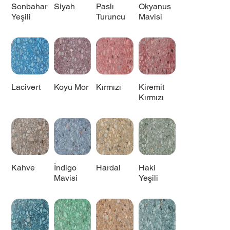
Sonbahar
Siyah
Paslı
Okyanus
Yeşili
Turuncu
Mavisi
Lacivert
Koyu Mor
Kırmızı
Kiremit
Kırmızı
Kahve
İndigo
Hardal
Haki
Mavisi
Yeşili