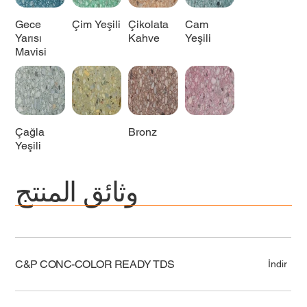
Gece
Çim Yeşili
Çikolata
Cam
Yarısı
Kahve
Yeşili
Mavisi
Çağla
Bronz
Yeşili
وثائق المنتج
C&P CONC-COLOR READY TDS
İndir