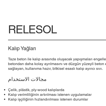
RELESOL
Kalıp Yağları
Taze beton ile kalıp arasında oluşacak yapışmaları engelle
betondan daha kolay ayrılmasını ve düzgün yüzeyli beton 
sağlayan, kullanıma hazır, bitkisel esaslı kalıp ayırıcı sıvı.
مجالات الاستخدام
Çelik, plâstik, ply-wood kalıplarda
Kalıp verimliliğinin artırılması istenen uygulamalar
Kalıp işçiliğinin hızlandırılması istenen durumlar